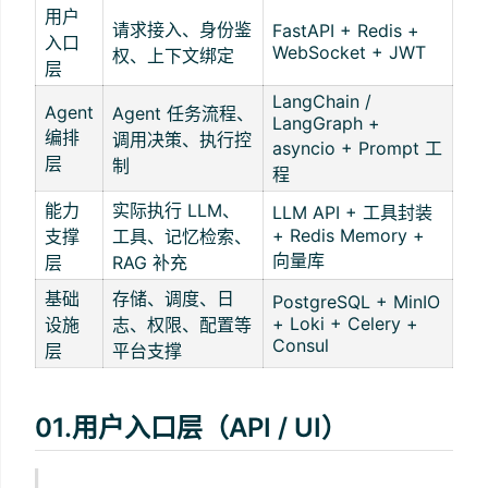
用户
请求接入、身份鉴
FastAPI + Redis +
入口
WebSocket + JWT
权、上下文绑定
层
LangChain /
Agent
Agent 任务流程、
LangGraph +
编排
调用决策、执行控
asyncio + Prompt 工
层
制
程
能力
实际执行 LLM、
LLM API + 工具封装
+ Redis Memory +
支撑
工具、记忆检索、
向量库
层
RAG 补充
基础
存储、调度、日
PostgreSQL + MinIO
+ Loki + Celery +
设施
志、权限、配置等
Consul
层
平台支撑
01.用户入口层（API / UI）