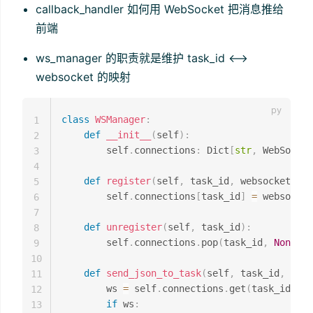
callback_handler 如何用 WebSocket 把消息推给
前端
ws_manager 的职责就是维护 task_id <-->
websocket 的映射
class
WSManager
:
1
def
__init__
(
self
)
:
2
        self
.
connections
:
 Dict
[
str
,
 WebSocket
3
4
def
register
(
self
,
 task_id
,
 websocket
)
:
5
        self
.
connections
[
task_id
]
=
 websocket

6
7
def
unregister
(
self
,
 task_id
)
:
8
        self
.
connections
.
pop
(
task_id
,
None
)
9
10
def
send_json_to_task
(
self
,
 task_id
,
 mess
11
        ws 
=
 self
.
connections
.
get
(
task_id
)
12
if
 ws
:
13