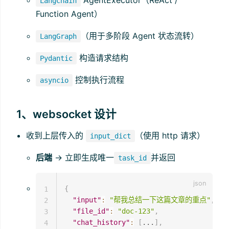
LangChain
Function Agent）
（用于多阶段 Agent 状态流转）
LangGraph
构造请求结构
Pydantic
控制执行流程
asyncio
1、websocket 设计
收到上层传入的
（使用 http 请求）
input_dict
后端
→ 立即生成唯一
并返回
task_id
{
1
"input"
:
"帮我总结一下这篇文章的重点"
,
2
"file_id"
:
"doc-123"
,
3
"chat_history"
:
[
...
]
,
4