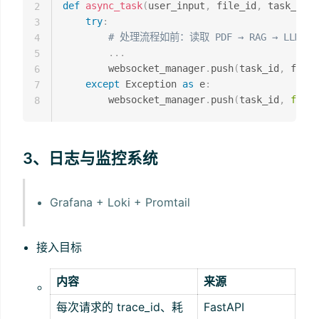
def
async_task
(
user_input
,
 file_id
,
 task_id
)
:
2
try
:
3
# 处理流程如前：读取 PDF → RAG → LLM 
4
.
.
.
5
        websocket_manager
.
push
(
task_id
,
 final
6
except
 Exception 
as
 e
:
7
        websocket_manager
.
push
(
task_id
,
f"任
8
3、日志与监控系统
Grafana + Loki + Promtail
接入目标
内容
来源
每次请求的 trace_id、耗
FastAPI