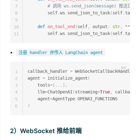
# 调用 ws.send_json(message) 推送日
7
        self
.
ws
.
send_json_to_task
(
self
.
task_i
8
9
def
on_tool_end
(
self
,
 output
:
str
,
**
kwar
10
        self
.
ws
.
send_json_to_task
(
self
.
task_i
11
注册 handler 并传入 LangChain agent
callback_handler 
=
 WebSocketCallbackHandler
(
t
1
agent 
=
 initialize_agent
(
2
    tools
=
[
.
.
.
]
,
3
    llm
=
ChatOpenAI
(
streaming
=
True
,
 callbacks
=
4
    agent
=
AgentType
.
5
)
6
2）WebSocket 推给前端