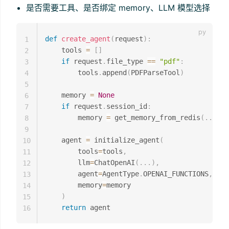
是否需要工具、是否绑定 memory、LLM 模型选择
def
create_agent
(
request
)
:
1
    tools 
=
[
]
2
if
 request
.
file_type 
==
"pdf"
:
3
        tools
.
append
(
PDFParseTool
)
4
5
    memory 
=
None
6
if
 request
.
session_id
:
7
        memory 
=
 get_memory_from_redis
(
.
.
.
)
8
9
    agent 
=
 initialize_agent
(
10
        tools
=
tools
,
11
        llm
=
ChatOpenAI
(
.
.
.
)
,
12
        agent
=
AgentType
.
OPENAI_FUNCTIONS
,
13
        memory
=
memory

14
)
15
return
16