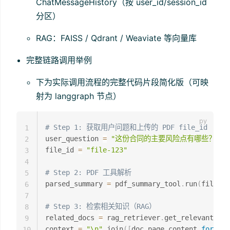
ChatMessageHistory（按 user_id/session_id
分区）
RAG：FAISS / Qdrant / Weaviate 等向量库
完整链路调用举例
下为实际调用流程的完整代码片段简化版（可映
射为 langgraph 节点）
# Step 1: 获取用户问题和上传的 PDF file_id
1
user_question 
=
"这份合同的主要风险点有哪些？"
2
file_id 
=
"file-123"
3
4
# Step 2: PDF 工具解析
5
parsed_summary 
=
 pdf_summary_tool
.
run
(
file_id
6
7
# Step 3: 检索相关知识（RAG）
8
related_docs 
=
 rag_retriever
.
get_relevant_doc
9
context 
=
"\n"
.
join
(
[
doc
.
page_content 
for
 doc
10