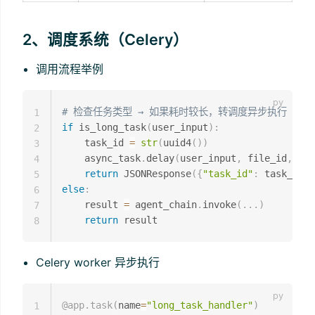
2、调度系统（Celery）
调用流程举例
# 检查任务类型 → 如果耗时较长，转调度异步执行
1
if
 is_long_task
(
user_input
)
:
2
    task_id 
=
str
(
uuid4
(
)
)
3
    async_task
.
delay
(
user_input
,
 file_id
,
 tas
4
return
 JSONResponse
(
{
"task_id"
:
 task_id
}
)
5
else
:
6
    result 
=
 agent_chain
.
invoke
(
.
.
.
)
7
return
8
Celery worker 异步执行
@app
.
task
(
name
=
"long_task_handler"
)
1