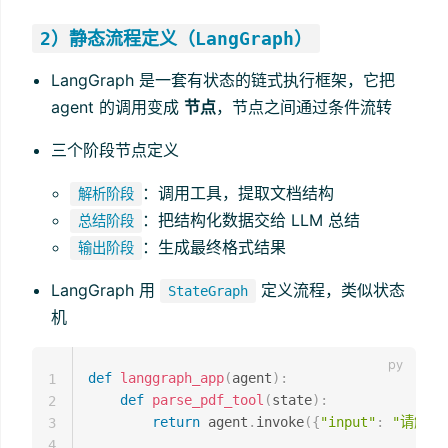
2）静态流程定义（LangGraph）
LangGraph 是一套有状态的链式执行框架，它把
agent 的调用变成
节点
，节点之间通过条件流转
三个阶段节点定义
：调用工具，提取文档结构
解析阶段
：把结构化数据交给 LLM 总结
总结阶段
：生成最终格式结果
输出阶段
LangGraph 用
定义流程，类似状态
StateGraph
机
def
langgraph_app
(
agent
)
:
1
def
parse_pdf_tool
(
state
)
:
2
return
 agent
.
invoke
(
{
"input"
:
"请解析
3
4