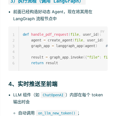
3）执行流程（调用 LangGraph）
前面已经构造好动态 Agent，现在将其用在
LangGraph 流程节点中
def
handle_pdf_request
(
file
,
 user_id
)
:
1
    agent 
=
 create_agent
(
file
,
 user_id
)
# 动
2
    graph_app 
=
 langgraph_app
(
agent
)
# 构造
3
4
    result 
=
 graph_app
.
invoke
(
{
"file"
:
file
}
)
5
return
6
4、实时推送至前端
LLM 组件（如
）内部在每个 token
ChatOpenAI
输出时会
自动调用
；
on_llm_new_token()