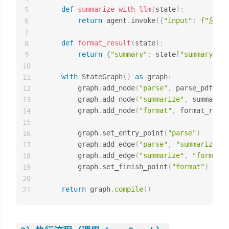
def
summarize_with_llm
(
state
)
:
5
return
 agent
.
invoke
(
{
"input"
:
f"总结
6
7
def
format_result
(
state
)
:
8
return
{
"summary"
:
 state
[
"summary"
]
,
9
10
with
 StateGraph
(
)
as
 graph
:
11
        graph
.
add_node
(
"parse"
,
 parse_pdf_too
12
        graph
.
add_node
(
"summarize"
,
 summarize
13
        graph
.
add_node
(
"format"
,
 format_resul
14
15
        graph
.
set_entry_point
(
"parse"
)
16
        graph
.
add_edge
(
"parse"
,
"summarize"
)
17
        graph
.
add_edge
(
"summarize"
,
"format"
)
18
        graph
.
set_finish_point
(
"format"
)
19
20
return
 graph
.
compile
(
)
21