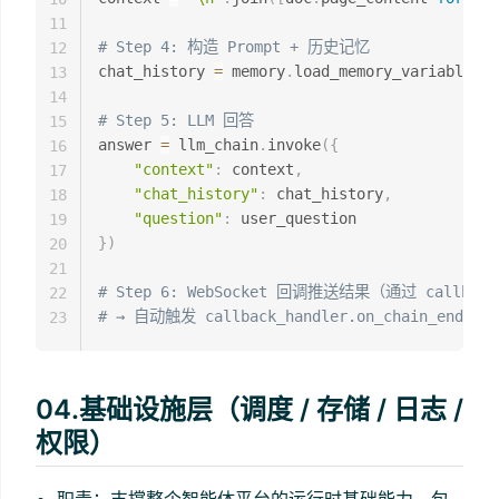
11
# Step 4: 构造 Prompt + 历史记忆
12
chat_history 
=
 memory
.
load_memory_variables
(
{
13
14
# Step 5: LLM 回答
15
answer 
=
 llm_chain
.
invoke
(
{
16
"context"
:
 context
,
17
"chat_history"
:
 chat_history
,
18
"question"
:
19
}
)
20
21
# Step 6: WebSocket 回调推送结果（通过 callbac
22
# → 自动触发 callback_handler.on_chain_end(
23
04.基础设施层（调度 / 存储 / 日志 /
权限）
职责：支撑整个智能体平台的运行时基础能力，包