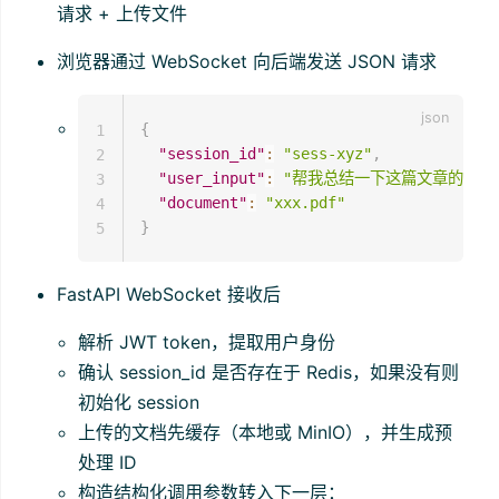
请求 + 上传文件
浏览器通过 WebSocket 向后端发送 JSON 请求
{
1
"session_id"
:
"sess-xyz"
,
2
"user_input"
:
"帮我总结一下这篇文章的重点
3
"document"
:
"xxx.pdf"
4
}
5
FastAPI WebSocket 接收后
解析 JWT token，提取用户身份
确认 session_id 是否存在于 Redis，如果没有则
初始化 session
上传的文档先缓存（本地或 MinIO），并生成预
处理 ID
构造结构化调用参数转入下一层：