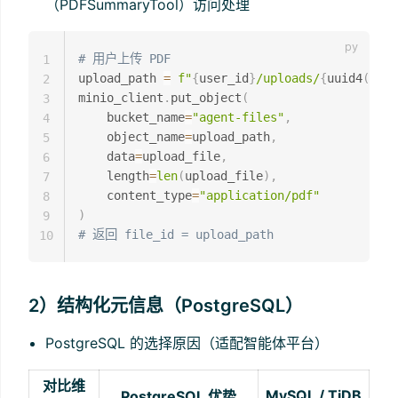
（PDFSummaryTool）访问处理
# 用户上传 PDF
1
upload_path 
=
f"
{
user_id
}
/uploads/
{
uuid4
(
)
}
.p
2
minio_client
.
put_object
(
3
    bucket_name
=
"agent-files"
,
4
    object_name
=
upload_path
,
5
    data
=
upload_file
,
6
    length
=
len
(
upload_file
)
,
7
    content_type
=
"application/pdf"
8
)
9
# 返回 file_id = upload_path
10
2）结构化元信息（PostgreSQL）
PostgreSQL 的选择原因（适配智能体平台）
对比维
MySQL / TiDB
PostgreSQL 优势