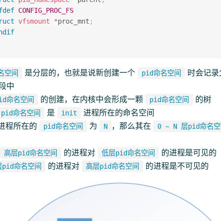
fdef
CONFIG_PROC_FS
ruct
vfsmount
*
proc_mnt
;
ndif
是分层的，也就是说新创建一个
时会记录
命名空间
pid命名空间
段中
的创建，在内核中会形成一颗
的树
pid命名空间
pid命名空间
是
进程所在的命名空间
pid命名空间
init
进程所在的
为
，那么其在
pid命名空间
N
0 ~ N 层pid命名
说
的进程对
的进程是可见的
高层pid命名空间
低层pid命名空间
的进程对
的进程是不可见的
层pid命名空间
高层pid命名空间