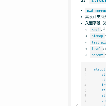
2）
struc
pid_namesp
其设计支持
关键字段
（
:
kref
pidmap
last_pi
level
parent
struct
1
st
2
st
3
in
4
st
5
st
6
un
7
st
8