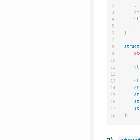
.
.
2
/*
3
st
4
.
.
5
}
6
7
struct
8
at
9
10
st
11
12
st
13
st
14
st
15
st
16
st
17
}
;
18