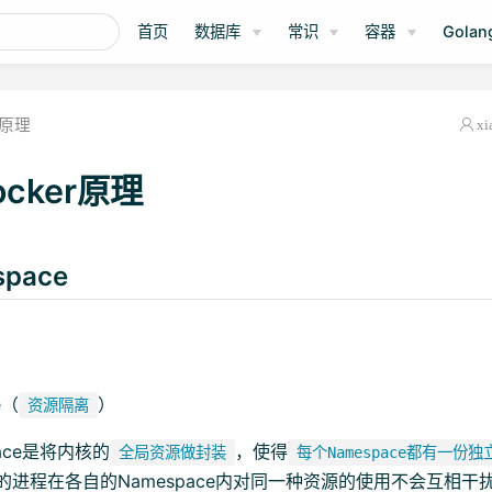
首页
数据库
常识
容器
Golan
原理
xi
docker原理
space
e（
）
资源隔离
pace是将内核的
，使得
全局资源做封装
每个Namespace都有一份
的进程在各自的Namespace内对同一种资源的使用不会互相干