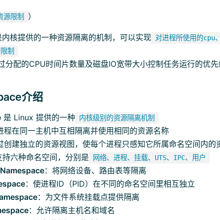
）
资源限制
up是内核提供的一种资源隔离的机制，可以实现
对进程所使用的cpu
行限制
过分配的CPU时间片数量及磁盘IO宽带大小控制任务运行的优先
pace介绍
e
是 Linux 提供的一种
内核级别的资源隔离机制
进程在同一主机中互相隔离并使用相同的资源名称
过创建独立的资源视图，使每个进程只感知它所属命名空间内的
内核支持六种命名空间，分别是
网络、进程、挂载、UTS、IPC、用户
 Namespace
：将网络设备、路由表等隔离
espace
：使进程ID（PID）在不同的命名空间里相互独立
amespace
：为文件系统挂载点提供隔离
espace
：允许隔离主机名和域名