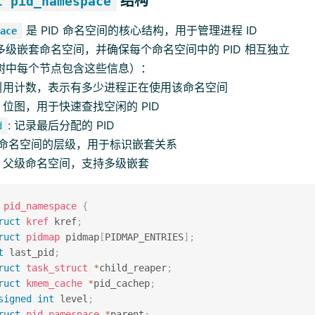
结构
t pid_namespace
是 PID 命名空间的核心结构，用于管理进程 ID
ace
多级嵌套命名空间，并确保每个命名空间中的 PID 相互独立
树中每个节点包含这些信息）：
 引用计数，表示有多少进程正在使用该命名空间
: 位图，用于快速查找空闲的 PID
: 记录最后分配的 PID
d
: 命名空间的层级，用于标识嵌套关系
: 父级命名空间，支持多级嵌套
pid_namespace
{
ruct
kref
 kref
;
ruct
pidmap
 pidmap
[
PIDMAP_ENTRIES
]
;
t
 last_pid
;
ruct
task_struct
*
child_reaper
;
ruct
kmem_cache
*
pid_cachep
;
signed
int
 level
;
ruct
pid_namespace
*
parent
;