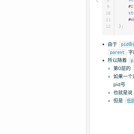
#
i
9
st
10
#
e
11
}
;
12
由于
pid
字
parent
所以随着
第0层的
如果一个
pid号
也就是
但是
低