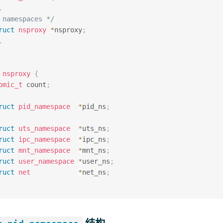
.
 namespaces */
ruct
nsproxy
*
nsproxy
;
.
nsproxy
{
omic_t
 count
;
ruct
pid_namespace
*
pid_ns
;
ruct
uts_namespace
*
uts_ns
;
ruct
ipc_namespace
*
ipc_ns
;
ruct
mnt_namespace
*
mnt_ns
;
ruct
user_namespace
*
user_ns
;
ruct
net
*
net_ns
;