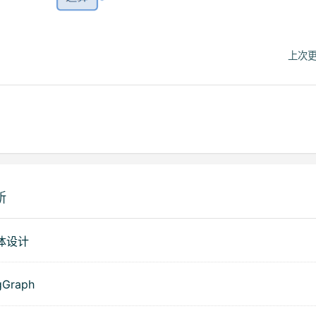
上次更
新
整体设计
gGraph