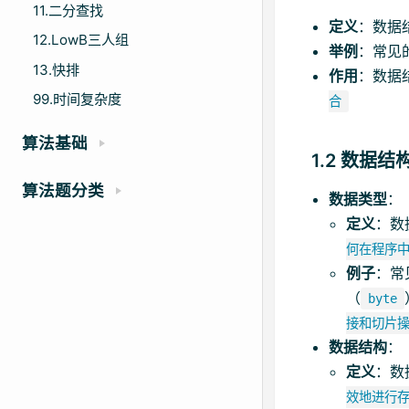
11.二分查找
定义
：数据
12.LowB三人组
举例
：常见
13.快排
作用
：数据
99.时间复杂度
合
算法基础
1.2 数据
算法题分类
数据类型
：
定义
：数
何在程序
例子
：常
（
byte
接和切片
数据结构
：
定义
：数
效地进行